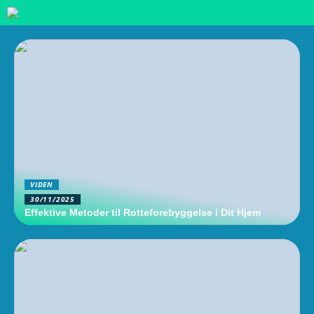
VIDEN
30/11/2025
Effektive Metoder til Rotteforebyggelse i Dit Hjem