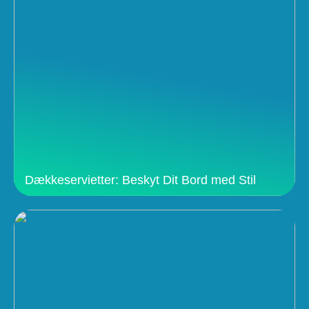
Dækkeservietter: Beskyt Dit Bord med Stil