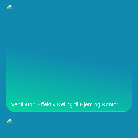
Ventilator: Effektiv Køling til Hjem og Kontor