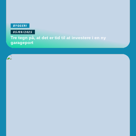
BYGGERI
05/09/2025
Tre tegn på, at det er tid til at investere i en ny
garageport