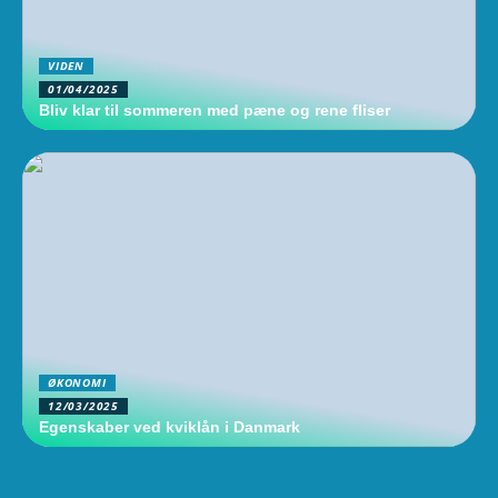
VIDEN
01/04/2025
Bliv klar til sommeren med pæne og rene fliser
ØKONOMI
12/03/2025
Egenskaber ved kviklån i Danmark