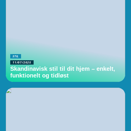
STIL
11/07/2025
Skandinavisk stil til dit hjem – enkelt,
funktionelt og tidløst