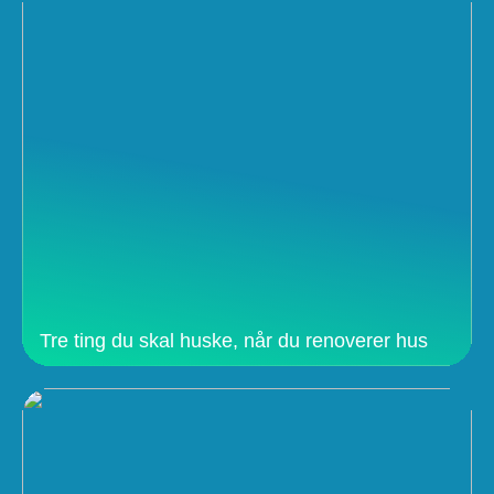
Tre ting du skal huske, når du renoverer hus