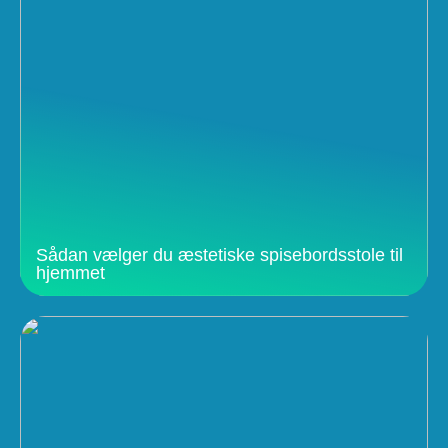
Sådan vælger du æstetiske spisebordsstole til
hjemmet