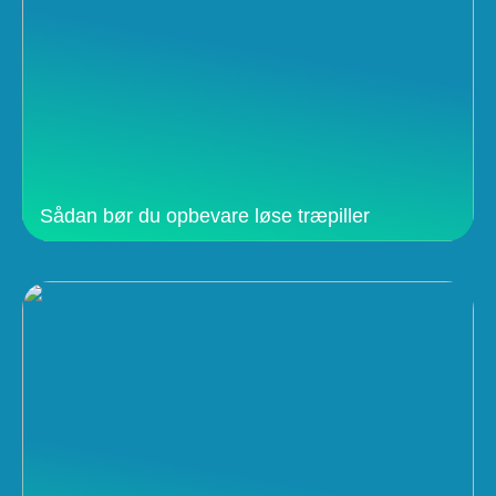
Sådan bør du opbevare løse træpiller