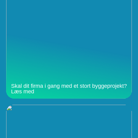
Skal dit firma i gang med et stort byggeprojekt?
Læs med