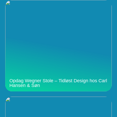
Opdag Wegner Stole – Tidløst Design hos Carl
Hansen & Søn