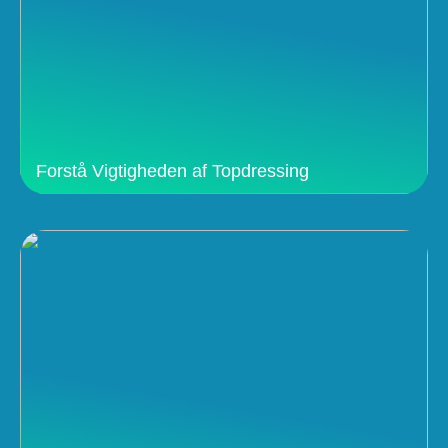
Forstå Vigtigheden af Topdressing