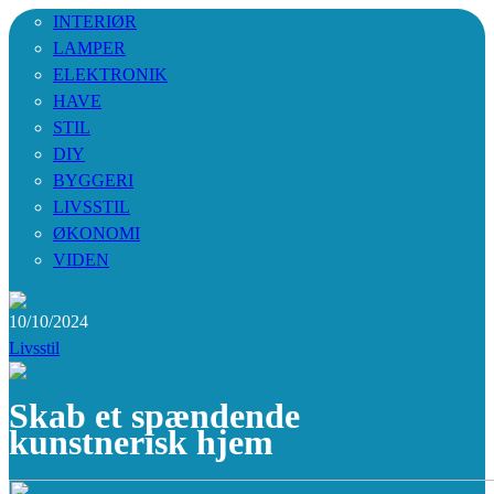
INTERIØR
LAMPER
ELEKTRONIK
HAVE
STIL
DIY
BYGGERI
LIVSSTIL
ØKONOMI
VIDEN
10/10/2024
Livsstil
Skab et spændende
kunstnerisk hjem