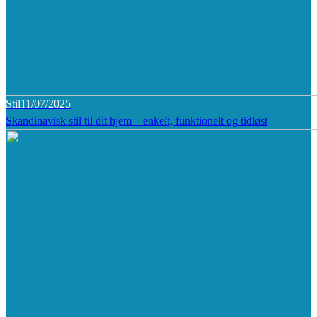
Stil
11/07/2025
Skandinavisk stil til dit hjem – enkelt, funktionelt og tidløst