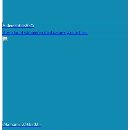
Viden
01/04/2025
Bliv klar til sommeren med pæne og rene fliser
Økonomi
12/03/2025