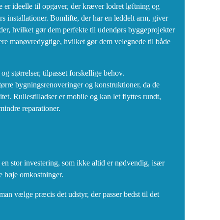
e er ideelle til opgaver, der kræver lodret løftning og
s installationer. Bomlifte, der har en leddelt arm, giver
der, hvilket gør dem perfekte til udendørs byggeprojekter
mere manøvredygtige, hvilket gør dem velegnede til både
g størrelser, tilpasset forskellige behov.
 større bygningsrenoveringer og konstruktioner, da de
tet. Rullestilladser er mobile og kan let flyttes rundt,
mindre reparationer.
 en stor investering, som ikke altid er nødvendig, især
de høje omkostninger.
 man vælge præcis det udstyr, der passer bedst til det