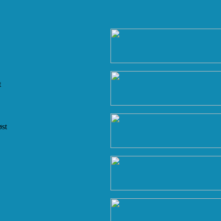
t
øst