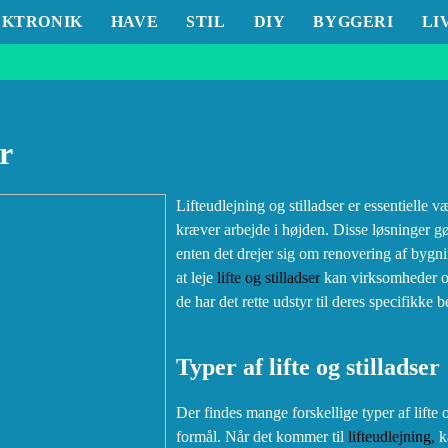
EKTRONIK
HAVE
STIL
DIY
BYGGERI
LI
r
Lifteudlejning og stilladser er essentielle 
kræver arbejde i højden. Disse løsninger gø
enten det drejer sig om renovering af bygnin
at leje
lifte og stilladser
kan virksomheder og 
de har det rette udstyr til deres specifikke 
Typer af lifte og stilladser
Der findes mange forskellige typer af lifte o
formål. Når det kommer til
lifteudlejning,
k