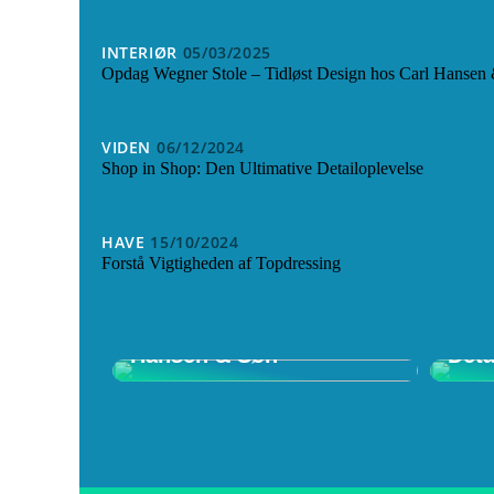
INTERIØR
05/03/2025
Opdag Wegner Stole – Tidløst Design hos Carl Hansen
VIDEN
06/12/2024
Shop in Shop: Den Ultimative Detailoplevelse
HAVE
15/10/2024
Forstå Vigtigheden af Topdressing
Opdag Wegner Stole –
Shop
Tidløst Design hos Carl
Ulti
Hansen & Søn
Deta