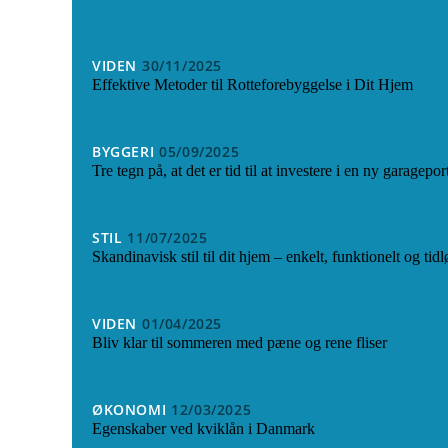
VIDEN
30/11/2025
Effektive Metoder til Rotteforebyggelse i Dit Hjem
BYGGERI
05/09/2025
Tre tegn på, at det er tid til at investere i en ny garagepor
STIL
11/07/2025
Skandinavisk stil til dit hjem – enkelt, funktionelt og tidl
VIDEN
01/04/2025
Bliv klar til sommeren med pæne og rene fliser
ØKONOMI
12/03/2025
Egenskaber ved kviklån i Danmark