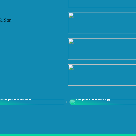
 & Søn
 in Shop: Den
mative
Forstå Vigtigheden a
iloplevelse
Topdressing