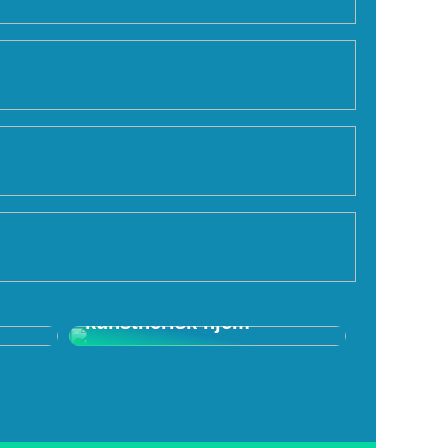
f
Skab et spændende
kunstnerisk hjem