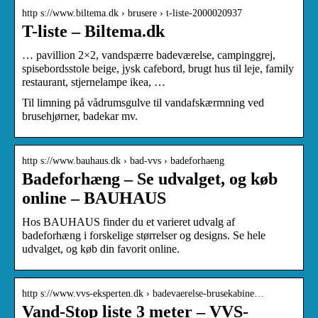
http s://www.biltema.dk › brusere › t-liste-2000020937
T-liste – Biltema.dk
… pavillion 2×2, vandspærre badeværelse, campinggrej,
spisebordsstole beige, jysk cafebord, brugt hus til leje, family
restaurant, stjernelampe ikea, …
Til limning på vådrumsgulve til vandafskærmning ved
brusehjørner, badekar mv.
http s://www.bauhaus.dk › bad-vvs › badeforhaeng
Badeforhæng – Se udvalget, og køb
online – BAUHAUS
Hos BAUHAUS finder du et varieret udvalg af
badeforhæng i forskelige størrelser og designs. Se hele
udvalget, og køb din favorit online.
http s://www.vvs-eksperten.dk › badevaerelse-brusekabine…
Vand-Stop liste 3 meter – VVS-