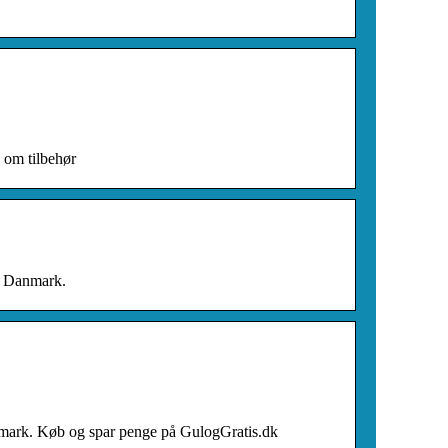
 om tilbehør
 i Danmark.
Danmark. Køb og spar penge på GulogGratis.dk