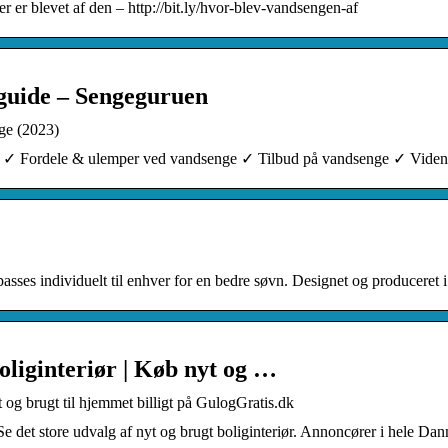
r er blevet af den – http://bit.ly/hvor-blev-vandsengen-af
guide – Sengeguruen
ge (2023)
ng ✓ Fordele & ulemper ved vandsenge ✓ Tilbud på vandsenge ✓ Viden
asses individuelt til enhver for en bedre søvn. Designet og produceret
oliginteriør | Køb nyt og …
 og brugt til hjemmet billigt på GulogGratis.dk
. Se det store udvalg af nyt og brugt boliginteriør. Annoncører i hele 