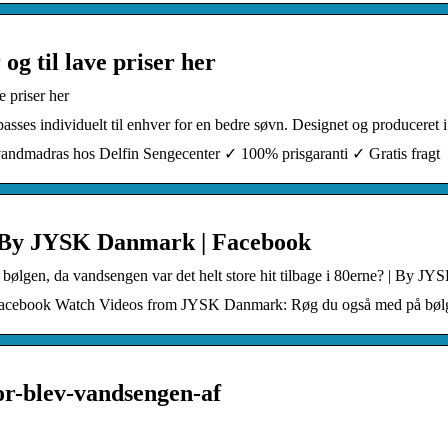
g til lave priser her
 priser her
asses individuelt til enhver for en bedre søvn. Designet og produceret
vandmadras hos Delfin Sengecenter ✓ 100% prisgaranti ✓ Gratis fragt
| By JYSK Danmark | Facebook
bølgen, da vandsengen var det helt store hit tilbage i 80erne? | By J
, Facebook Watch Videos from JYSK Danmark: Røg du også med på bølg
or-blev-vandsengen-af