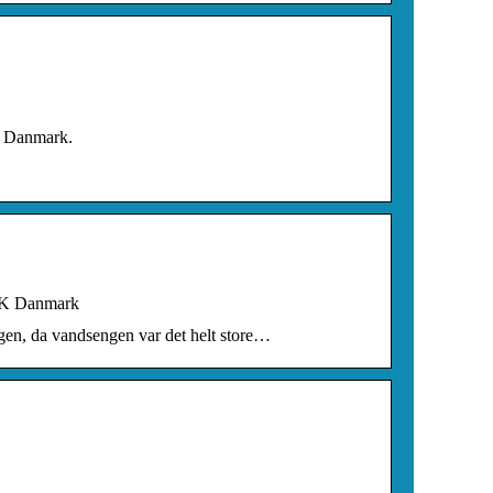
 i Danmark.
YSK Danmark
en, da vandsengen var det helt store…