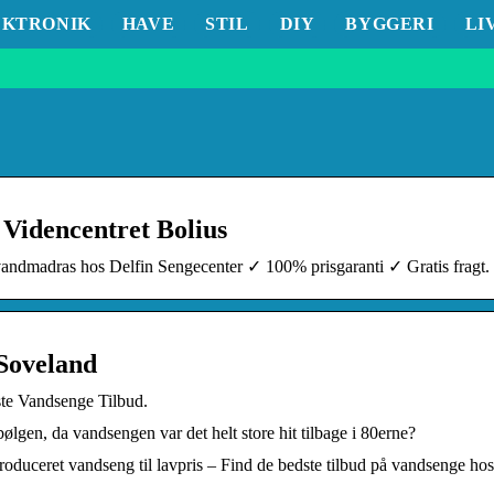
EKTRONIK
HAVE
STIL
DIY
BYGGERI
LI
 Videncentret Bolius
andmadras hos Delfin Sengecenter ✓ 100% prisgaranti ✓ Gratis fragt.
Soveland
te Vandsenge Tilbud.
gen, da vandsengen var det helt store hit tilbage i 80erne?
roduceret vandseng til lavpris – Find de bedste tilbud på vandsenge h