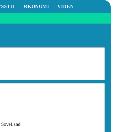
VSSTIL
ØKONOMI
VIDEN
os SoveLand.