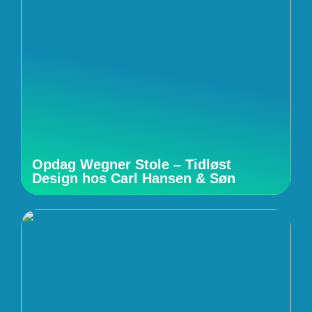
Opdag Wegner Stole – Tidløst
Design hos Carl Hansen & Søn