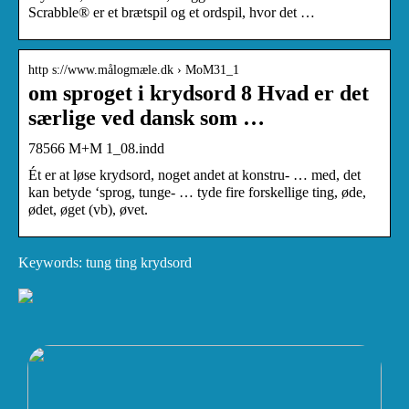
Scrabble® er et brætspil og et ordspil, hvor det …
http s://www.målogmæle.dk › MoM31_1
om sproget i krydsord 8 Hvad er det
særlige ved dansk som …
78566 M+M 1_08.indd
Ét er at løse krydsord, noget andet at konstru- … med, det
kan betyde ‘sprog, tunge- … tyde fire forskellige ting, øde,
ødet, øget (vb), øvet.
Keywords: tung ting krydsord