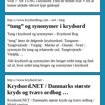
Svar ✅ for TUNG i krydsord. Find de bedste svar ⭐ for at
kunne afslutte ethvert type gådespil
http s://www.krydsordbog.com › ord › tung
“tung” og synonymer i krydsord
Tung i krydsord og synonymer – Krydsord Bog
“tung” løser de følgende krydsordord. Tungnem ·
Tungtvejende · Vægtig · Mærke af · Onerøs · Svær ;
synonym för tung og relaterede ord. Tungtvejende ·
Vaegtig …
Alle krydsord og synonymer der bruger ordet tung og find
ud af, hvor ordet tung bruges og synonymer i krydsord
http s://www.krydsord.net › …
Krydsord.NET / Danmarks største
kryds og tværs ordbog …
Krydsord.NET / Danmarks største kryds og tværs ordbog /
Mobil version