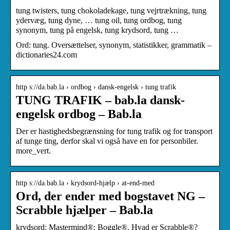
tung twisters, tung chokoladekage, tung vejrtrækning, tung
ydervæg, tung dyne, … tung oil, tung ordbog, tung
synonym, tung på engelsk, tung krydsord, tung …
Ord: tung. Oversættelser, synonym, statistikker, grammatik –
dictionaries24.com
http s://da.bab.la › ordbog › dansk-engelsk › tung trafik
TUNG TRAFIK – bab.la dansk-
engelsk ordbog – Bab.la
Der er hastighedsbegrænsning for tung trafik og for transport
af tunge ting, derfor skal vi også have en for personbiler.
more_vert.
http s://da.bab.la › krydsord-hjælp › at-end-med
Ord, der ender med bogstavet NG –
Scrabble hjælper – Bab.la
krydsord; Mastermind®; Boggle®. Hvad er Scrabble®?