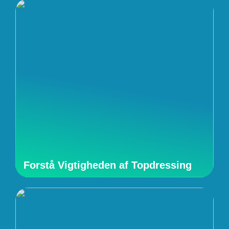
Forstå Vigtigheden af Topdressing