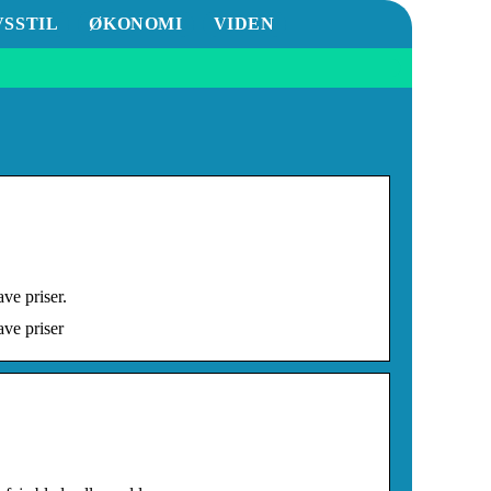
VSSTIL
ØKONOMI
VIDEN
ave priser.
ave priser