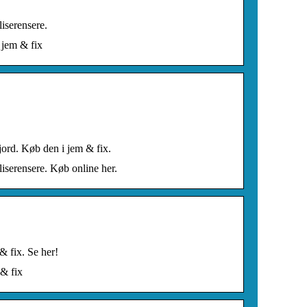
liserensere.
 jem & fix
 jord. Køb den i jem & fix.
fliserensere. Køb online her.
& fix. Se her!
 & fix