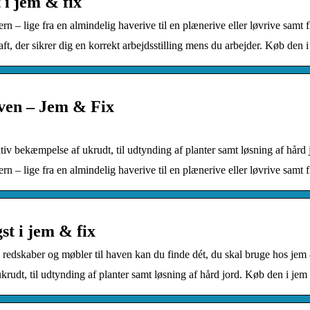
 i jem & fix
rn – lige fra en almindelig haverive til en plænerive eller løvrive samt f
t, der sikrer dig en korrekt arbejdsstilling mens du arbejder. Køb den i
haven – Jem & Fix
ktiv bekæmpelse af ukrudt, til udtynding af planter samt løsning af hård
ern – lige fra en almindelig haverive til en plænerive eller løvrive samt 
st i jem & fix
g, redskaber og møbler til haven kan du finde dét, du skal bruge hos jem 
ukrudt, til udtynding af planter samt løsning af hård jord. Køb den i jem