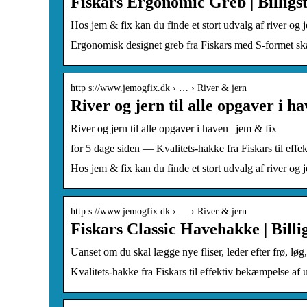
Fiskars Ergonomic Greb | Billigst
Hos jem & fix kan du finde et stort udvalg af river og je
Ergonomisk designet greb fra Fiskars med S-formet skaf
http s://www.jemogfix.dk › … › River & jern
River og jern til alle opgaver i 
River og jern til alle opgaver i haven | jem & fix
for 5 dage siden — Kvalitets-hakke fra Fiskars til effe
Hos jem & fix kan du finde et stort udvalg af river og j
http s://www.jemogfix.dk › … › River & jern
Fiskars Classic Havehakke | Billig
Uanset om du skal lægge nye fliser, leder efter frø, lø
Kvalitets-hakke fra Fiskars til effektiv bekæmpelse af 