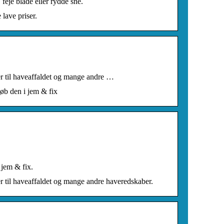
feje blade eller rydde sne.
 lave priser.
r til haveaffaldet og mange andre …
Køb den i jem & fix
 jem & fix.
 til haveaffaldet og mange andre haveredskaber.