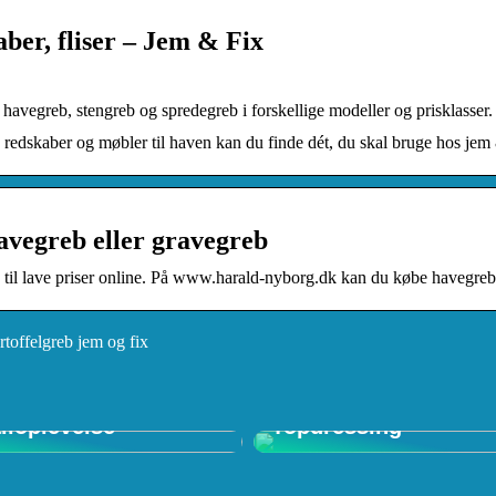
aber, fliser – Jem & Fix
havegreb, stengreb og spredegreb i forskellige modeller og prisklasse
g, redskaber og møbler til haven kan du finde dét, du skal bruge hos jem 
avegreb eller gravegreb
til lave priser online. På www.harald-nyborg.dk kan du købe havegrebe 
rtoffelgreb jem og fix
 in Shop: Den
mative
Forstå Vigtigheden a
iloplevelse
Topdressing