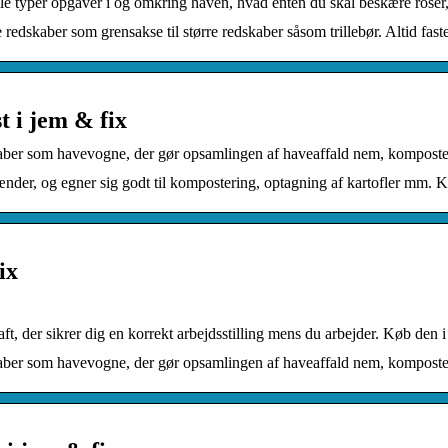
lle typer opgaver i og omkring haven, hvad enten du skal beskære roser, 
redskaber som grensakse til større redskaber såsom trillebør. Altid faste
t i jem & fix
kaber som havevogne, der gør opsamlingen af haveaffald nem, komposte
ænder, og egner sig godt til kompostering, optagning af kartofler mm. 
ix
, der sikrer dig en korrekt arbejdsstilling mens du arbejder. Køb den i
kaber som havevogne, der gør opsamlingen af haveaffald nem, komposter