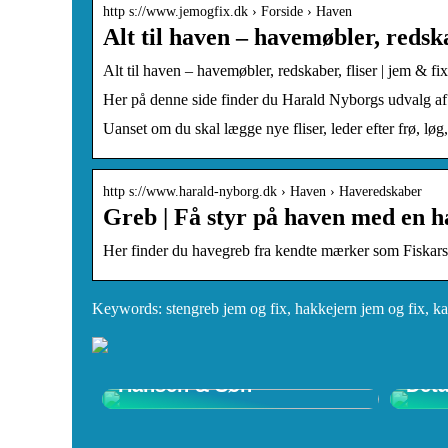
http s://www.jemogfix.dk › Forside › Haven
Alt til haven – havemøbler, redsk
Alt til haven – havemøbler, redskaber, fliser | jem & fix
Her på denne side finder du Harald Nyborgs udvalg af 
Uanset om du skal lægge nye fliser, leder efter frø, lø
http s://www.harald-nyborg.dk › Haven › Haveredskaber
Greb | Få styr på haven med en h
Her finder du havegreb fra kendte mærker som Fiskars 
Keywords: stengreb jem og fix, hakkejern jem og fix, ka
Opdag Wegner Stole –
Shop
Tidløst Design hos Carl
Ulti
Hansen & Søn
Deta