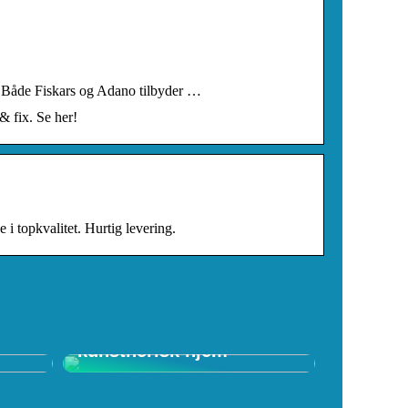
r. Både Fiskars og Adano tilbyder …
& fix. Se her!
i topkvalitet. Hurtig levering.
f
Skab et spændende
kunstnerisk hjem