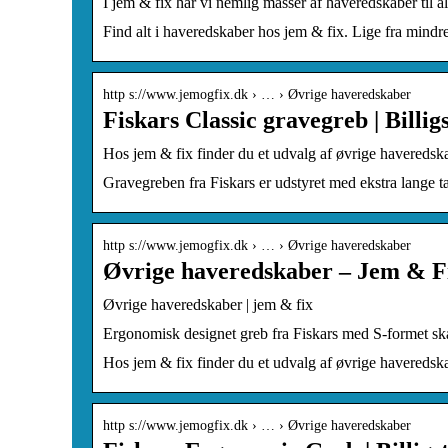
I jem & fix har vi nemlig masser af haveredskaber til a
Find alt i haveredskaber hos jem & fix. Lige fra mindre 
http s://www.jemogfix.dk › … › Øvrige haveredskaber
Fiskars Classic gravegreb | Billigs
Hos jem & fix finder du et udvalg af øvrige havereds
Gravegreben fra Fiskars er udstyret med ekstra lange t
http s://www.jemogfix.dk › … › Øvrige haveredskaber
Øvrige haveredskaber – Jem & F
Øvrige haveredskaber | jem & fix
Ergonomisk designet greb fra Fiskars med S-formet skaft
Hos jem & fix finder du et udvalg af øvrige havereds
http s://www.jemogfix.dk › … › Øvrige haveredskaber