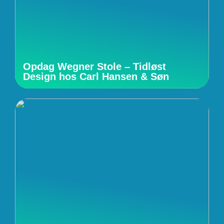
Opdag Wegner Stole – Tidløst
Design hos Carl Hansen & Søn