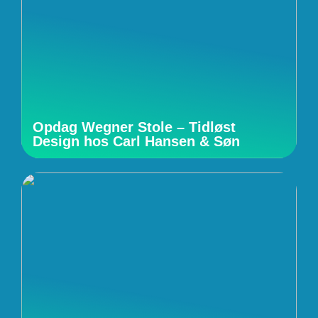
Opdag Wegner Stole – Tidløst
Design hos Carl Hansen & Søn