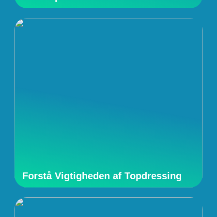
Forstå Vigtigheden af Topdressing