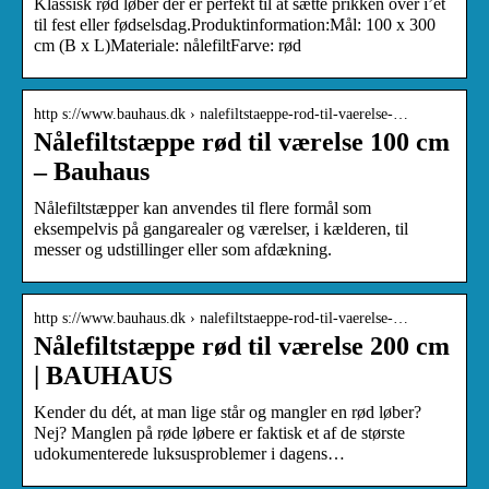
Klassisk rød løber der er perfekt til at sætte prikken over i’et
til fest eller fødselsdag.Produktinformation:Mål: 100 x 300
cm (B x L)Materiale: nålefiltFarve: rød
http s://www.bauhaus.dk › nalefiltstaeppe-rod-til-vaerelse-…
Nålefiltstæppe rød til værelse 100 cm
– Bauhaus
Nålefiltstæpper kan anvendes til flere formål som
eksempelvis på gangarealer og værelser, i kælderen, til
messer og udstillinger eller som afdækning.
http s://www.bauhaus.dk › nalefiltstaeppe-rod-til-vaerelse-…
Nålefiltstæppe rød til værelse 200 cm
| BAUHAUS
Kender du dét, at man lige står og mangler en rød løber?
Nej? Manglen på røde løbere er faktisk et af de største
udokumenterede luksusproblemer i dagens…