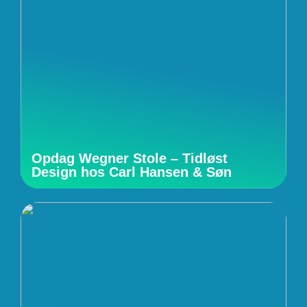
Opdag Wegner Stole – Tidløst
Design hos Carl Hansen & Søn