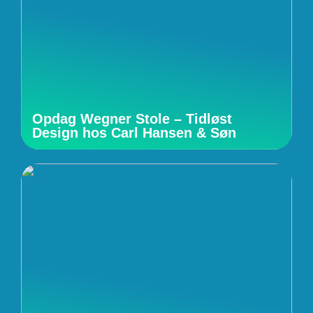
Opdag Wegner Stole – Tidløst
Design hos Carl Hansen & Søn