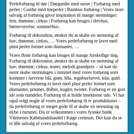
Perleforhæng til dør | Dørgardin med snore | Forhæng med
perler | Gardin med træperler | Bambus forhæng | Vores store
udvalg af forhæng giver inspiration til mange stemninger:
fest, drømme, cirkus | Forhæng kan bruges i drivhus,
børneværelse, sommerhus.
Forhæng til dekoration, ønsker du at skabe en stemning af
hav, drømme, cirkus, … Vores perleforhæng er lavet med
plast perler formet som diamanter, …
Vores flotte forhæng kan bruges til mange forskellige ting.
Forhæng til dekoration, ønsker du at skabe en stemning af
hav, drømme, cirkus, teater, melodi grandprix – så kan du
nemt skabe stemningen i rummet med vores forhæng som
kommer i farverne blå, grøn, lilla, regnbuefarvet, klar, guld.
Vores perleforhæng er lavet med plast perler formet som
diamanter, prismer, dråber, kugler, twistet. Forhæng er en god
ide som rumdeler. Forhæng til at holde insekterne ude. Vi har
også solgt nogle af vores perleforhæng til tv produktioner –
da perleforhæng er meget gode til at skabe en stemning og
dybe i rummet. Du er velkommen i vores fysiske butik
Vitrinenes Købmandshandel i Køge centrum. Der kan du se
et lille udvalg af vores perleforhæng.