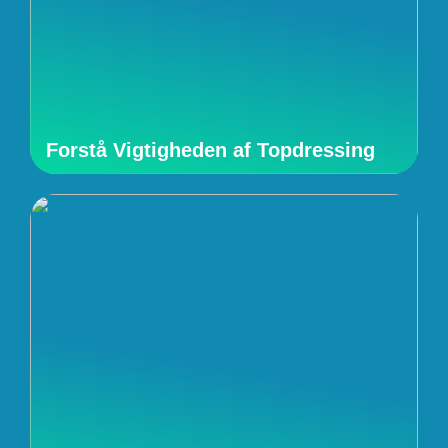
Forstå Vigtigheden af Topdressing