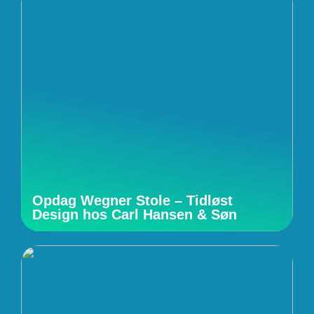
Opdag Wegner Stole – Tidløst
Design hos Carl Hansen & Søn