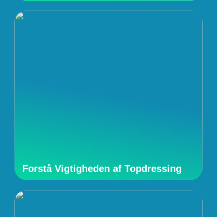
Forstå Vigtigheden af Topdressing