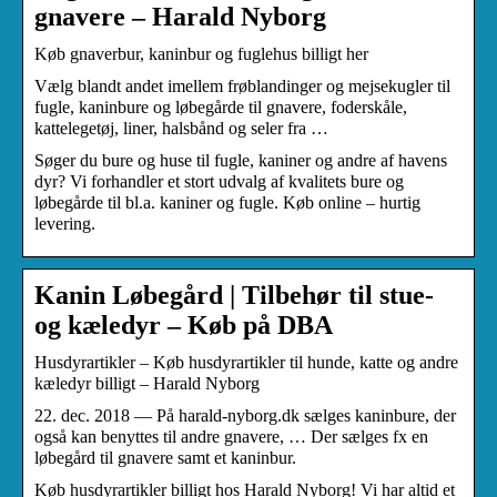
gnavere – Harald Nyborg
Køb gnaverbur, kaninbur og fuglehus billigt her
Vælg blandt andet imellem frøblandinger og mejsekugler til
fugle, kaninbure og løbegårde til gnavere, foderskåle,
kattelegetøj, liner, halsbånd og seler fra …
Søger du bure og huse til fugle, kaniner og andre af havens
dyr? Vi forhandler et stort udvalg af kvalitets bure og
løbegårde til bl.a. kaniner og fugle. Køb online – hurtig
levering.
Kanin Løbegård | Tilbehør til stue-
og kæledyr – Køb på DBA
Husdyrartikler – Køb husdyrartikler til hunde, katte og andre
kæledyr billigt – Harald Nyborg
22. dec. 2018 — På harald-nyborg.dk sælges kaninbure, der
også kan benyttes til andre gnavere, … Der sælges fx en
løbegård til gnavere samt et kaninbur.
Køb husdyrartikler billigt hos Harald Nyborg! Vi har altid et