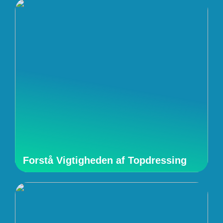
Forstå Vigtigheden af Topdressing