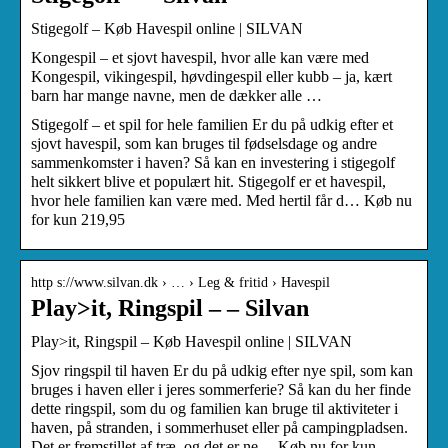
Stigegolf – Køb Havespil online | SILVAN
Kongespil – et sjovt havespil, hvor alle kan være med
Kongespil, vikingespil, høvdingespil eller kubb – ja, kært
barn har mange navne, men de dækker alle …
Stigegolf – et spil for hele familien Er du på udkig efter et
sjovt havespil, som kan bruges til fødselsdage og andre
sammenkomster i haven? Så kan en investering i stigegolf
helt sikkert blive et populært hit. Stigegolf er et havespil,
hvor hele familien kan være med. Med hertil får d… Køb nu
for kun 219,95
http s://www.silvan.dk › … › Leg & fritid › Havespil
Play>it, Ringspil – – Silvan
Play>it, Ringspil – Køb Havespil online | SILVAN
Sjov ringspil til haven Er du på udkig efter nye spil, som kan
bruges i haven eller i jeres sommerferie? Så kan du her finde
dette ringspil, som du og familien kan bruge til aktiviteter i
haven, på stranden, i sommerhuset eller på campingpladsen.
Det er fremstillet af træ, og det er ne… Køb nu for kun