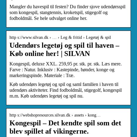
Mangler du havespil til festen? Du finder sjove udendørsspil
som kongespil, stangtennis, kroketspil, stigegolf og
fodboldmål. Se hele udvalget online her.
http s://www.silvan.dk › … › Leg & fritid › Legetøj & spil
Udendørs legetøj og spil til haven –
Køb online her! | SILVAN
Kongespil, deluxe XXL. 259,95 pr. stk. pr. stk. Læs mere.
Farve : Natur. Inklusiv : Kastepinde, bønder, konge og
markeringspinde. Materiale : Træ.
Køb udendørs legetøj og spil og saml familien i haven til
udendørs aktiviteter. Find fodboldmål, stigegolf, kongespil
m.m. Køb udendørs legetøj og spil nu.
http s://webshopresources.silvan.dk › assets › kong…
Kongespil – Det kendte spil som det
blev spillet af vikingerne.