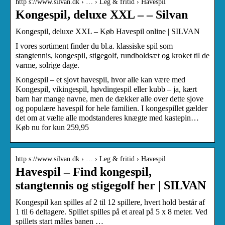
http s://www.silvan.dk › … › Leg & fritid › Havespil
Kongespil, deluxe XXL – – Silvan
Kongespil, deluxe XXL – Køb Havespil online | SILVAN
I vores sortiment finder du bl.a. klassiske spil som
stangtennis, kongespil, stigegolf, rundboldsæt og kroket til de
varme, solrige dage.
Kongespil – et sjovt havespil, hvor alle kan være med
Kongespil, vikingespil, høvdingespil eller kubb – ja, kært
barn har mange navne, men de dækker alle over dette sjove
og populære havespil for hele familien. I kongespillet gælder
det om at vælte alle modstanderes knægte med kastepin…
Køb nu for kun 259,95
http s://www.silvan.dk › … › Leg & fritid › Havespil
Havespil – Find kongespil,
stangtennis og stigegolf her | SILVAN
Kongespil kan spilles af 2 til 12 spillere, hvert hold består af
1 til 6 deltagere. Spillet spilles på et areal på 5 x 8 meter. Ved
spillets start måles banen …