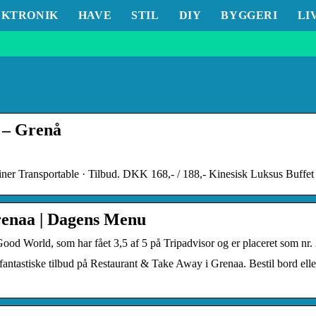
EKTRONIK
HAVE
STIL
DIY
BYGGERI
LI
 – Grenå
Diner Transportable · Tilbud. DKK 168,- / 188,- Kinesisk Luksus Buffe
Grenaa | Dagens Menu
d World, som har fået 3,5 af 5 på Tripadvisor og er placeret som nr. 2
antastiske tilbud på Restaurant & Take Away i Grenaa. Bestil bord ell