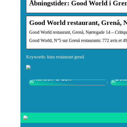
Åbningstider: Good World i Gren
Good World restaurant, Grenå, 
Good World restaurant, Grenå, Nørregade 14 – Critiqu
Good World, N°5 sur Grenå restaurants: 772 avis et 49 
Keywords: kina restaurant grenå
Opdag Wegner Stole –
Shop
Tidløst Design hos Carl
Ulti
Hansen & Søn
Deta