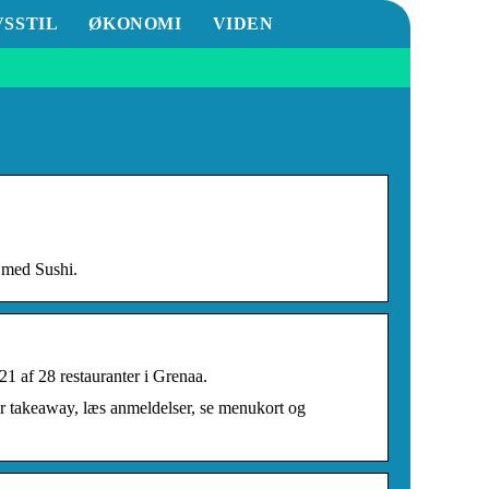
VSSTIL
ØKONOMI
VIDEN
t med Sushi.
1 af 28 restauranter i Grenaa.
er takeaway, læs anmeldelser, se menukort og