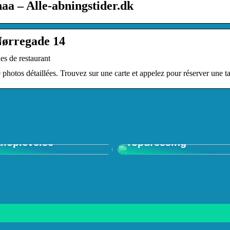
aa – Alle-abningstider.dk
Nørregade 14
es de restaurant
photos détaillées. Trouvez sur une carte et appelez pour réserver une ta
 in Shop: Den
mative
Forstå Vigtigheden a
iloplevelse
Topdressing