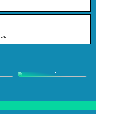
ble.
f
Skab et spændende
kunstnerisk hjem