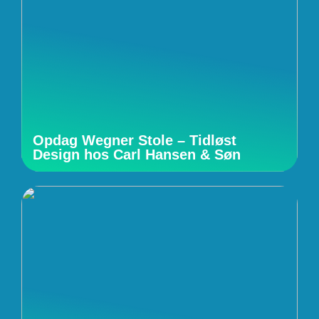
Opdag Wegner Stole – Tidløst
Design hos Carl Hansen & Søn