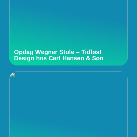
Opdag Wegner Stole – Tidløst
Design hos Carl Hansen & Søn