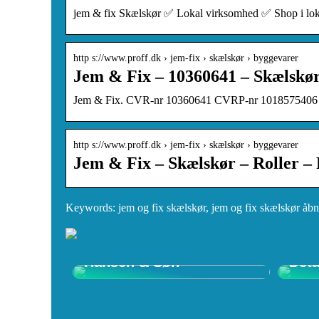
jem & fix Skælskør ✅ Lokal virksomhed ✅ Shop i
http s://www.proff.dk › jem-fix › skælskør › byggevarer
Jem & Fix – 10360641 – Skælskør
Jem & Fix. CVR-nr 10360641 CVRP-nr 1018575406 – N
http s://www.proff.dk › jem-fix › skælskør › byggevarer
Jem & Fix – Skælskør – Roller – 
Keywords: jem og fix skælskør, jem og fix skælskør åbn
Opdag Wegner Stole –
Shop
Tidløst Design hos Carl
Ulti
Hansen & Søn
Deta