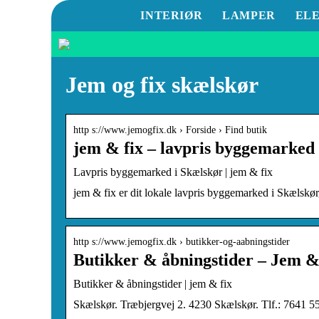
INTERIØR
LAMPER
EL
Jem og fix skælskør
http s://www.jemogfix.dk › Forside › Find butik
jem & fix – lavpris byggemarked
Lavpris byggemarked i Skælskør | jem & fix
jem & fix er dit lokale lavpris byggemarked i Skælskør
http s://www.jemogfix.dk › butikker-og-aabningstider
Butikker & åbningstider – Jem &
Butikker & åbningstider | jem & fix
Skælskør. Træbjergvej 2. 4230 Skælskør. Tlf.: 7641 