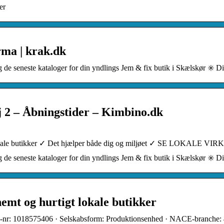
er
rma | krak.dk
 de seneste kataloger for din yndlings Jem & fix butik i Skælskør ✳️ 
j 2 – Åbningstider – Kimbino.dk
 lokale butikker ✓ Det hjælper både dig og miljøet ✓ SE LOKAL
 de seneste kataloger for din yndlings Jem & fix butik i Skælskør ✳️ 
nemt og hurtigt lokale butikker
P-nr: 1018575406 · Selskabsform: Produktionsenhed · NACE-branche