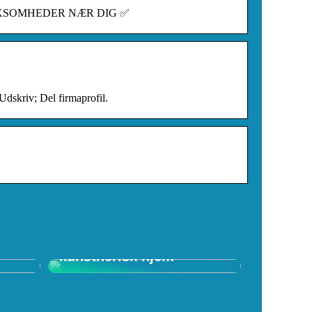
LE VIRKSOMHEDER NÆR DIG ✅
skriv; Del firmaprofil.
f
Skab et spændende
kunstnerisk hjem