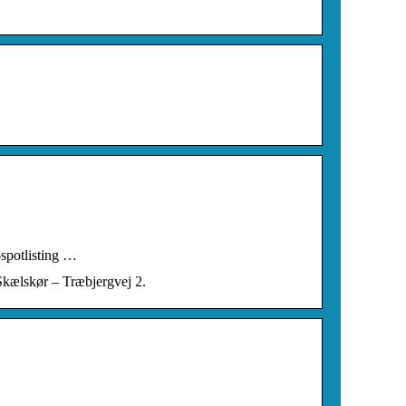
spotlisting …
 Skælskør – Træbjergvej 2.