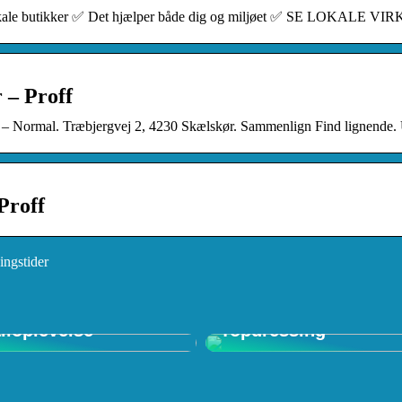
 lokale butikker ✅ Det hjælper både dig og miljøet ✅ SE LOKA
 – Proff
ormal. Træbjergvej 2, 4230 Skælskør. Sammenlign Find lignende. Ud
Proff
ingstider
 in Shop: Den
mative
Forstå Vigtigheden a
iloplevelse
Topdressing