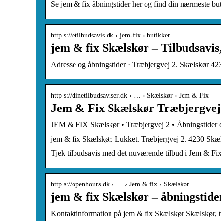
Se jem & fix åbningstider her og find din nærmeste but
http s://etilbudsavis.dk › jem-fix › butikker
jem & fix Skælskør – Tilbudsavis,
Adresse og åbningstider · Træbjergvej 2. Skælskør 4
http s://dinetilbudsaviser.dk › … › Skælskør › Jem & Fix
Jem & Fix Skælskør Træbjergvej 
JEM & FIX Skælskør • Træbjergvej 2 • Åbningstider og
jem & fix Skælskør. Lukket. Træbjergvej 2. 4230 Skæ
Tjek tilbudsavis med det nuværende tilbud i Jem & Fix
http s://openhours.dk › … › Jem & fix › Skælskør
jem & fix Skælskør – åbningstide
Kontaktinformation på jem & fix Skælskør Skælskør, te