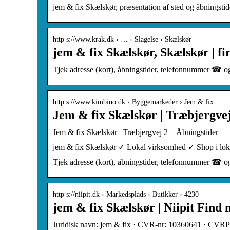
jem & fix Skælskør, præsentation af sted og åbningstid
http s://www.krak.dk › … › Slagelse › Skælskør
jem & fix Skælskør, Skælskør | fi
Tjek adresse (kort), åbningstider, telefonnummer ☎ og
http s://www.kimbino.dk › Byggemarkeder › Jem & fix
Jem & fix Skælskør | Træbjergve
Jem & fix Skælskør | Træbjergvej 2 – Åbningstider
jem & fix Skælskør ✓ Lokal virksomhed ✓ Shop i
Tjek adresse (kort), åbningstider, telefonnummer ☎ og
http s://niipit.dk › Markedsplads › Butikker › 4230
jem & fix Skælskør | Niipit Find 
Juridisk navn: jem & fix · CVR-nr: 10360641 · CVR