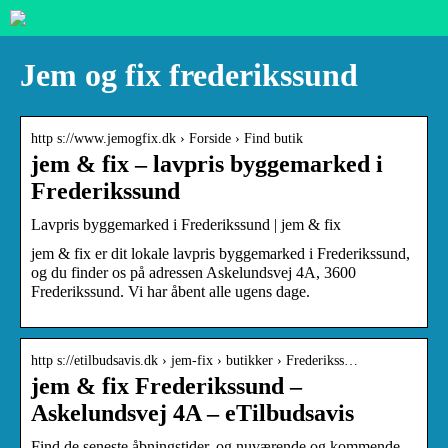
Jem og fix frederikssund
http s://www.jemogfix.dk › Forside › Find butik
jem & fix – lavpris byggemarked i
Frederikssund
Lavpris byggemarked i Frederikssund | jem & fix
jem & fix er dit lokale lavpris byggemarked i Frederikssund,
og du finder os på adressen Askelundsvej 4A, 3600
Frederikssund. Vi har åbent alle ugens dage.
http s://etilbudsavis.dk › jem-fix › butikker › Frederikss…
jem & fix Frederikssund –
Askelundsvej 4A – eTilbudsavis
Find de seneste åbningstider, og nuværende og kommende