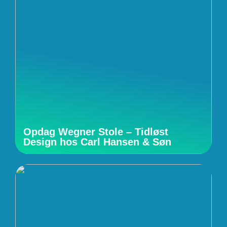
Opdag Wegner Stole – Tidløst
Design hos Carl Hansen & Søn