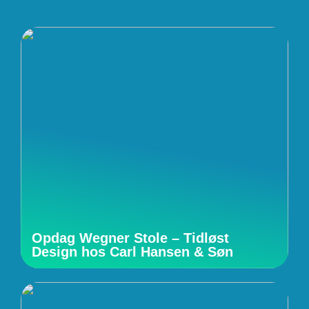
Opdag Wegner Stole – Tidløst
Design hos Carl Hansen & Søn