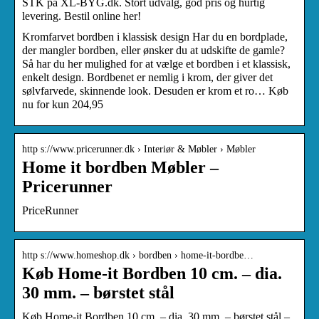
STK på XL-BYG.dk. Stort udvalg, god pris og hurtig
levering. Bestil online her!
Kromfarvet bordben i klassisk design Har du en bordplade,
der mangler bordben, eller ønsker du at udskifte de gamle?
Så har du her mulighed for at vælge et bordben i et klassisk,
enkelt design. Bordbenet er nemlig i krom, der giver det
sølvfarvede, skinnende look. Desuden er krom et ro… Køb
nu for kun 204,95
http s://www.pricerunner.dk › Interiør & Møbler › Møbler
Home it bordben Møbler –
Pricerunner
PriceRunner
http s://www.homeshop.dk › bordben › home-it-bordbe…
Køb Home-it Bordben 10 cm. – dia.
30 mm. – børstet stål
Køb Home-it Bordben 10 cm. – dia. 30 mm. – børstet stål –