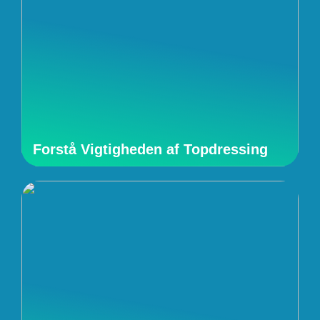
Forstå Vigtigheden af Topdressing