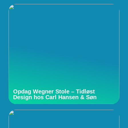
Opdag Wegner Stole – Tidløst
Design hos Carl Hansen & Søn