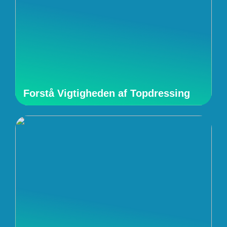
Forstå Vigtigheden af Topdressing