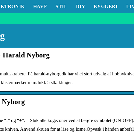
EKTRONIK
HAVE
STIL
DIY
BYGGERI
LI
rg
– Harald Nyborg
ultiskrabere. På harald-nyborg.dk har vi et stort udvalg af hobbyknive,
, klistermærker m.m.Inkl. 5 stk. klinger.
d Nyborg
ne “-” og “+”. – Sluk alle kogezoner ved at berøre symbolet (ON-OFF)
te kniven. Anvend skruen for at låse og løsne.Opvask i hånden anbefal