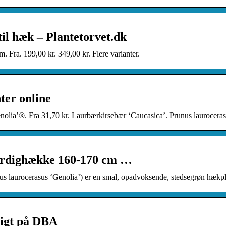
til hæk – Plantetorvet.dk
 Fra. 199,00 kr. 349,00 kr. Flere varianter.
er online
olia’®. Fra 31,70 kr. Laurbærkirsebær ‘Caucasica’. Prunus laurocerasu
ærdighække 160-170 cm …
us laurocerasus ‘Genolia’) er en smal, opadvoksende, stedsegrøn hækpl
ligt på DBA