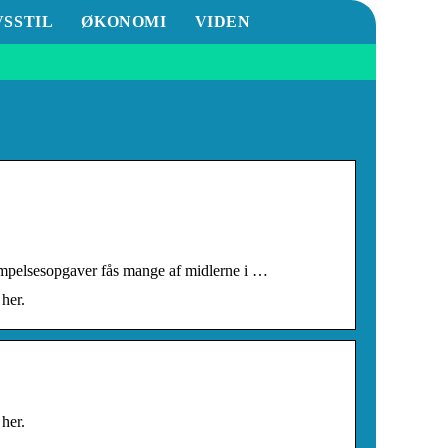
VSSTIL
ØKONOMI
VIDEN
mpelsesopgaver fås mange af midlerne i …
her.
her.