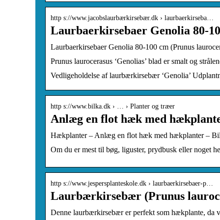
http s://www.jacobslaurbærkirsebær.dk › laurbaerkirseba…
Laurbaerkirsebaer Genolia 80-1
Laurbaerkirsebaer Genolia 80-100 cm (Prunus laurocer
Prunus laurocerasus ‘Genolias’ blad er smalt og stråle
Vedligeholdelse af laurbærkirsebær ‘Genolia’ Udplant
http s://www.bilka.dk › … › Planter og træer
Anlæg en flot hæk med hækplante
Hækplanter – Anlæg en flot hæk med hækplanter – Bi
Om du er mest til bøg, liguster, prydbusk eller noget h
http s://www.jespersplanteskole.dk › laurbaerkirsebaer-p…
Laurbærkirsebær (Prunus lauroc
Denne laurbærkirsebær er perfekt som hækplante, da v