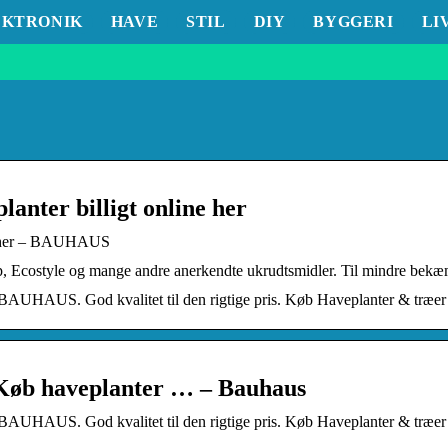
EKTRONIK
HAVE
STIL
DIY
BYGGERI
LI
anter billigt online her
ne her – BAUHAUS
Ecostyle og mange andre anerkendte ukrudtsmidler. Til mindre bekæ
 BAUHAUS. God kvalitet til den rigtige pris. Køb Haveplanter & træer 
 Køb haveplanter … – Bauhaus
 BAUHAUS. God kvalitet til den rigtige pris. Køb Haveplanter & træer 