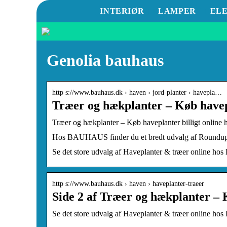
INTERIØR
LAMPER
EL
Genolia bauhaus
http s://www.bauhaus.dk › haven › jord-planter › havepla…
Træer og hækplanter – Køb havepl
Træer og hækplanter – Køb haveplanter billigt onli
Hos BAUHAUS finder du et bredt udvalg af Roundup, 
Se det store udvalg af Haveplanter & træer online hos
http s://www.bauhaus.dk › haven › haveplanter-traeer
Side 2 af Træer og hækplanter –
Se det store udvalg af Haveplanter & træer online hos