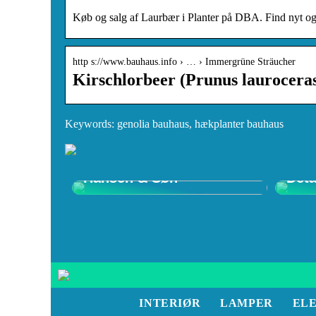
Køb og salg af Laurbær i Planter på DBA. Find nyt og b
http s://www.bauhaus.info › … › Immergrüne Sträucher
Kirschlorbeer (Prunus laurocera
Keywords: genolia bauhaus, hækplanter bauhaus
Opdag Wegner Stole –
Shop
Tidløst Design hos Carl
Ulti
Hansen & Søn
Deta
INTERIØR
LAMPER
EL