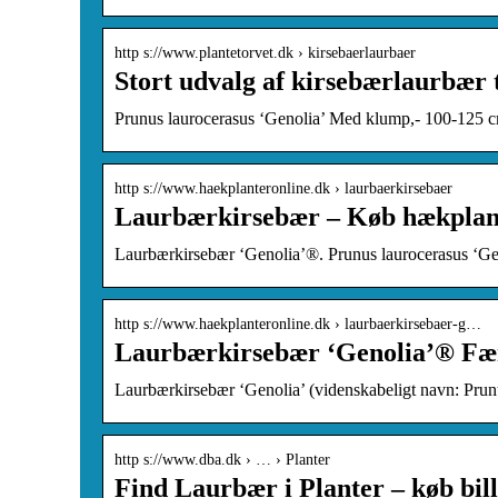
http s://www.plantetorvet.dk › kirsebaerlaurbaer
Stort udvalg af kirsebærlaurbær 
Prunus laurocerasus ‘Genolia’ Med klump,- 100-125 cm.
http s://www.haekplanteronline.dk › laurbaerkirsebaer
Laurbærkirsebær – Køb hækplant
Laurbærkirsebær ‘Genolia’®. Prunus laurocerasus ‘Gen
http s://www.haekplanteronline.dk › laurbaerkirsebaer-g…
Laurbærkirsebær ‘Genolia’® F
Laurbærkirsebær ‘Genolia’ (videnskabeligt navn: Prun
http s://www.dba.dk › … › Planter
Find Laurbær i Planter – køb bil