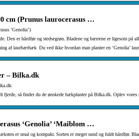
00 cm (Prunus laurocerasus …
asus ‘Genolia’)
nde. Den er hårdfør og stedsegrøn. Bladene og bærrene er ligesom på al
ning af laurbærhæk Du ved ikke hvordan man planter en ‘Genolia’ lau
r – Bilka.dk
lka.dk
elt fjerde, så finder du de ønskede hækplanter på Bilka.dk. Oplev vores 
erasus ‘Genolia’ ‘Maiblom …
æksten er smal og kompakt. Sorten er meget sund og fuldt hårdfør. B