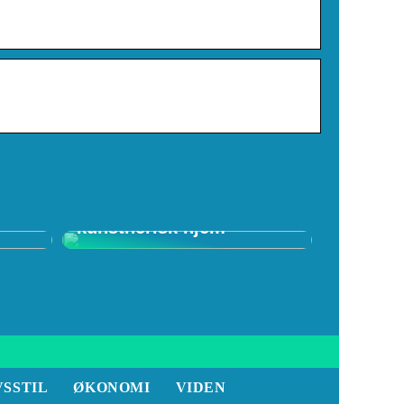
f
Skab et spændende
kunstnerisk hjem
VSSTIL
ØKONOMI
VIDEN