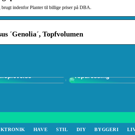
rugt indenfor Planter til billige priser på DBA.
sus ´Genolia´, Topfvolumen
 in Shop: Den
mative
Forstå Vigtigheden a
iloplevelse
Topdressing
EKTRONIK
HAVE
STIL
DIY
BYGGERI
LI