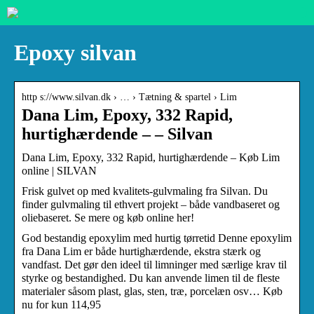
Epoxy silvan
http s://www.silvan.dk › … › Tætning & spartel › Lim
Dana Lim, Epoxy, 332 Rapid,
hurtighærdende – – Silvan
Dana Lim, Epoxy, 332 Rapid, hurtighærdende – Køb Lim
online | SILVAN
Frisk gulvet op med kvalitets-gulvmaling fra Silvan. Du
finder gulvmaling til ethvert projekt – både vandbaseret og
oliebaseret. Se mere og køb online her!
God bestandig epoxylim med hurtig tørretid Denne epoxylim
fra Dana Lim er både hurtighærdende, ekstra stærk og
vandfast. Det gør den ideel til limninger med særlige krav til
styrke og bestandighed. Du kan anvende limen til de fleste
materialer såsom plast, glas, sten, træ, porcelæn osv… Køb
nu for kun 114,95