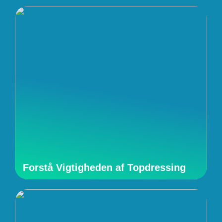
Forstå Vigtigheden af Topdressing