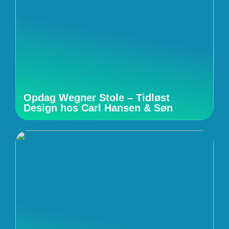
Opdag Wegner Stole – Tidløst
Design hos Carl Hansen & Søn