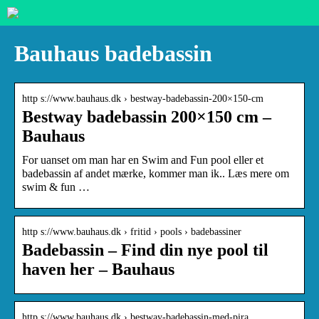
Bauhaus badebassin
http s://www.bauhaus.dk › bestway-badebassin-200×150-cm
Bestway badebassin 200×150 cm –
Bauhaus
For uanset om man har en Swim and Fun pool eller et
badebassin af andet mærke, kommer man ik.. Læs mere om
swim & fun …
http s://www.bauhaus.dk › fritid › pools › badebassiner
Badebassin – Find din nye pool til
haven her – Bauhaus
http s://www.bauhaus.dk › bestway-badebassin-med-pira…