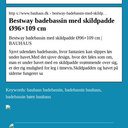
http s://www.bauhaus.dk › bestway-badebassin-med-skildp…
Bestway badebassin med skildpadde
Ø96×109 cm
Bestway badebassin med skildpadde Ø96×109 cm |
BAUHAUS
Sjovt udendørs badebassin, hvor fantasien kan slippes løs
under havet.Med det sjove design, hvor det føles som om,
man er under havet med en skildpadde svømmende over sig,
er der rig mulighed for leg i timevis.Skildpadden og havet på
siderne fungerer sa
Keywords: bauhaus badebassin, badebassin bauhaus,
badebassin børn bauhaus