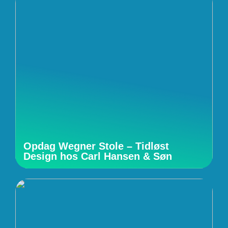
Opdag Wegner Stole – Tidløst
Design hos Carl Hansen & Søn