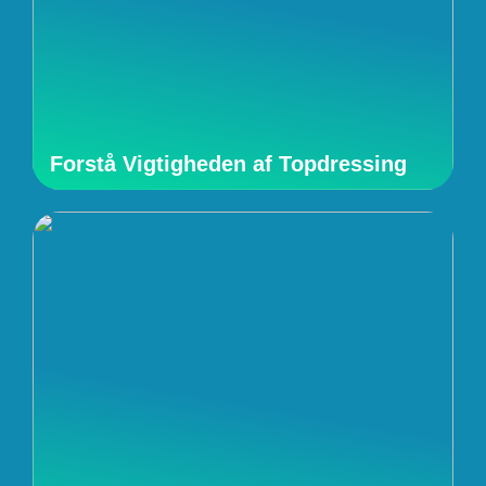
Forstå Vigtigheden af Topdressing