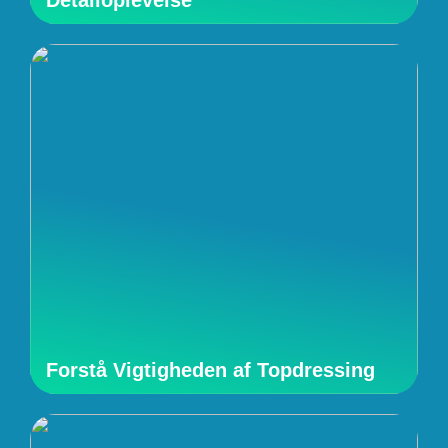
Forstå Vigtigheden af Topdressing